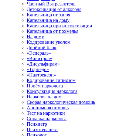
Частный Вытрезвитель
Детоксикация от алкоголя
Капельница от запоя
Капельница на дому
Капельница при интоксикации
Капельница от похмелья
На дому
Кодирование уколом
Двойной блок
«Эспераль»
«Вивитрол»
«Дисульфирам»
«Торпедо»
«Налтрексон»
Кодирование гипнозом
Приём нарколога
Консультация нарколога
Нарколог на дом
Скорая наркологическая помощь
Анонимная помощь
Тест на наркотики
Справка нарколога
Психиатр
Психотерапевт
Психолог