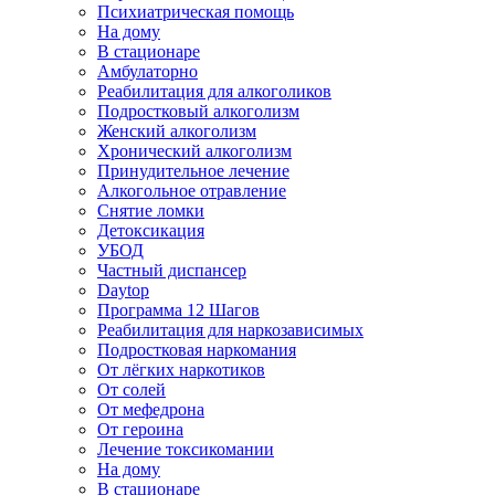
Психиатрическая помощь
На дому
В стационаре
Амбулаторно
Реабилитация для алкоголиков
Подростковый алкоголизм
Женский алкоголизм
Хронический алкоголизм
Принудительное лечение
Алкогольное отравление
Снятие ломки
Детоксикация
УБОД
Частный диспансер
Daytop
Программа 12 Шагов
Реабилитация для наркозависимых
Подростковая наркомания
От лёгких наркотиков
От солей
От мефедрона
От героина
Лечение токсикомании
На дому
В стационаре