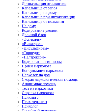
Детоксикация от алкоголя
Капельница от запоя
Капельница на дому
Капельница при интоксикации
Капельница от похмелья
На дому
Кодирование уколом
Двойной блок
«Эспераль»
«Вивитрол»
«Дисульфирам»
«Торпедо»
«Налтрексон»
Кодирование гипнозом
Приём нарколога
Консультация нарколога
Нарколог на дом
Скорая наркологическая помощь
Анонимная помощь
Тест на наркотики
Справка нарколога
Психиатр
Психотерапевт
Психолог
Семейный психолог