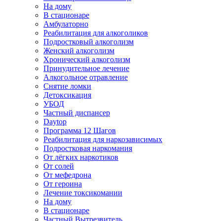
На дому
В стационаре
Амбулаторно
Реабилитация для алкоголиков
Подростковый алкоголизм
Женский алкоголизм
Хронический алкоголизм
Принудительное лечение
Алкогольное отравление
Снятие ломки
Детоксикация
УБОД
Частный диспансер
Daytop
Программа 12 Шагов
Реабилитация для наркозависимых
Подростковая наркомания
От лёгких наркотиков
От солей
От мефедрона
От героина
Лечение токсикомании
На дому
В стационаре
Частный Вытрезвитель