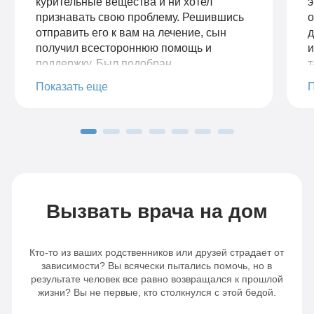
курительные вещества и ни хотел
э
признавать свою проблему. Решившись
о
отправить его к вам на лечение, сын
д
получил всестороннюю помощь и
и
поддержку. Был подобран
т
индивидуальный план лечения,
п
Показать еще
учитывая все особенности моего сына.
г
Благодаря вашему профессионализму,
е
сын трезвый и полон сил менять свою
в
жизнь дальше.
р
Вызвать врача на дом
Кто-то из ваших родственников или друзей страдает от
зависимости? Вы всячески пытались помочь, но в
результате человек все равно возвращался к прошлой
жизни? Вы не первые, кто столкнулся с этой бедой.