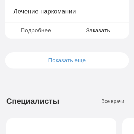
Лечение наркомании
Подробнее
Заказать
Показать еще
Подробнее
Подробнее
Подробнее
Подробнее
Подробнее
Подробнее
Подробнее
Подробнее
Заказать
Заказать
Заказать
Заказать
Заказать
Заказать
Заказать
Заказать
Специалисты
Все врачи