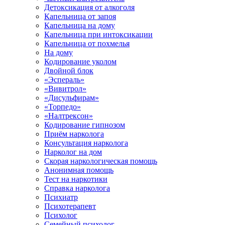
Детоксикация от алкоголя
Капельница от запоя
Капельница на дому
Капельница при интоксикации
Капельница от похмелья
На дому
Кодирование уколом
Двойной блок
«Эспераль»
«Вивитрол»
«Дисульфирам»
«Торпедо»
«Налтрексон»
Кодирование гипнозом
Приём нарколога
Консультация нарколога
Нарколог на дом
Скорая наркологическая помощь
Анонимная помощь
Тест на наркотики
Справка нарколога
Психиатр
Психотерапевт
Психолог
Семейный психолог