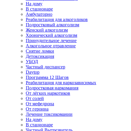
На дому
В стационаре
Амбулаторно
Реабилитация для алкоголиков
Подростковый алкоголизм
Женский алкоголизм
Хронический алкоголизм
Принудительное лечение
Алкогольное отравление
Снятие ломки
Детоксикация
УБОД
Частный диспансер
Daytop
Программа 12 Шагов
Реабилитация для наркозависимых
Подростковая наркомания
От лёгких наркотиков
От солей
От мефедрона
От героина
Лечение токсикомании
На дому
В стационаре
Частный Вытрезвитель