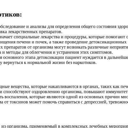
отиков:
бследование и анализы для определения общего состояния здор
вка лекарственных препаратов.
значает специальные лекарства и процедуры, которые помогают 
ищения печени и почек, а также проведение детоксикационных п
 препаратов от организма могут возникать различные неприятны
а и методы для облегчения и устранения этих симптомов.
 основного этапа детоксикации пациент нуждается в дальнейш
 вернуться к нормальной жизни без наркотиков.
дные вещества, которые накапливаются в органах, таких как пече
и способствуют оздоровлению организма, повышают иммунитет 
ть воспаления, которые являются одной из основных причин мно
а от токсинов может помочь справиться с депрессией, тревожн
в из организма, применяемый в комплексных лечебных мероприя