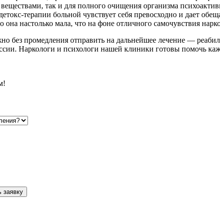
веществами, так и для полного очищения организма психоактивн
токс-терапии больной чувствует себя превосходно и дает обеща
, но она настолько мала, что на фоне отличного самочувствия на
ужно без промедления отправить на дальнейшее лечение — реаб
сии. Наркологи и психологи нашей клиники готовы помочь каж
м!
 заявку