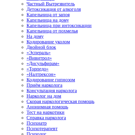
Частный Вытрезвитель
Детоксикация от алкоголя
Капельница от запоя
Капельница на дому
Капельница при интоксикации
Капельница от похмелья
На дому
Кодирование уколом
Двойной блок
«Эспераль»
«Вивитрол»
«Дисульфирам»
«Торпедо»
«Налтрексон»
Кодирование гипнозом
Приём нарколога
Консультация нарколога
Нарколог на дом
Скорая наркологическая помощь
Анонимная помощь
Тест на наркотики
Справка нарколога
Психиатр
Психотерапевт
Психолог