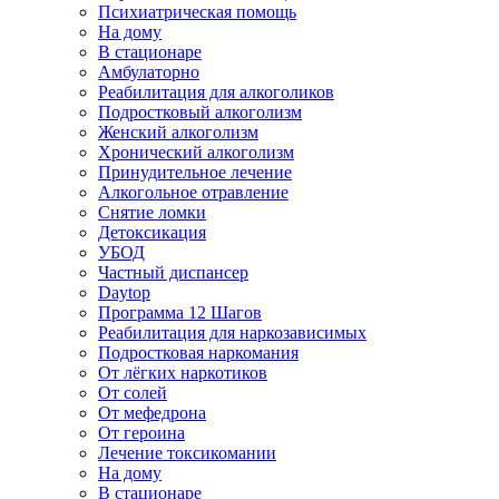
Психиатрическая помощь
На дому
В стационаре
Амбулаторно
Реабилитация для алкоголиков
Подростковый алкоголизм
Женский алкоголизм
Хронический алкоголизм
Принудительное лечение
Алкогольное отравление
Снятие ломки
Детоксикация
УБОД
Частный диспансер
Daytop
Программа 12 Шагов
Реабилитация для наркозависимых
Подростковая наркомания
От лёгких наркотиков
От солей
От мефедрона
От героина
Лечение токсикомании
На дому
В стационаре