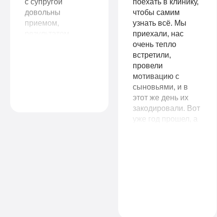
с супругой
поехать в клинику,
довольны
чтобы самим
приемом,
узнать всё. Мы
результатом
приехали, нас
работы. Сразу
очень тепло
видно, что
встретили,
работают
провели
специалисты,
мотивацию с
знающие своё
сыновьями, и в
дело.
этот же день их
закодировали. Вот
уже год прошел, а
сыновья так и не
притрагиваются к
спиртному. Вы не
представляете, как
мое материнское
сердце радуется
за них. Спасибо
вам большое!