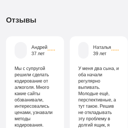
день
Записаться
Записаться
Записаться
Отзывы
Записаться
Записаться
Записаться
Андрей
Наталья
37 лет
39 лет
Мы с супругой
У меня два сына, и
решили сделать
оба начали
кодирование от
регулярно
алкоголя. Много
выпивать.
какие сайты
Молодые ещё,
обзванивали,
перспективные, а
интересовались
тут такое. Решив
ценами, узнавали
не откладывать
методы
эту проблему в
кодирования.
долгий ящик, я