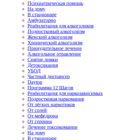
Психиатрическая помощь
На дому
В стационаре
Амбулаторно
Реабилитация для алкоголиков
Подростковый алкоголизм
Женский алкоголизм
Хронический алкоголизм
Принудительное лечение
Алкогольное отравление
Снятие ломки
Детоксикация
УБОД
Частный диспансер
Daytop
Программа 12 Шагов
Реабилитация для наркозависимых
Подростковая наркомания
От лёгких наркотиков
От солей
От мефедрона
От героина
Лечение токсикомании
На дому
В стационаре