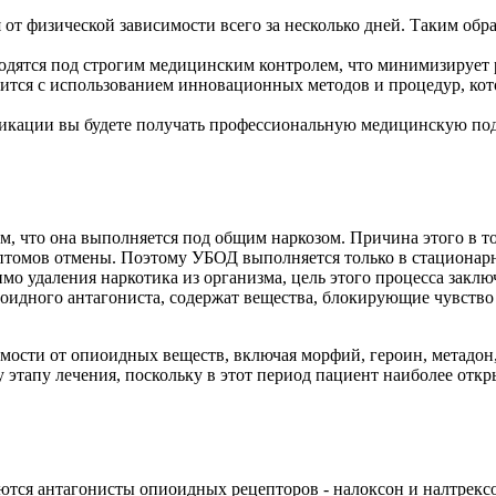
от физической зависимости всего за несколько дней. Таким обр
ятся под строгим медицинским контролем, что минимизирует ри
дится с использованием инновационных методов и процедур, ко
сикации вы будете получать профессиональную медицинскую по
м, что она выполняется под общим наркозом. Причина этого в то
птомов отмены. Поэтому УБОД выполняется только в стационарн
имо удаления наркотика из организма, цель этого процесса закл
оидного антагониста, содержат вещества, блокирующие чувство 
ости от опиоидных веществ, включая морфий, героин, метадон, 
 этапу лечения, поскольку в этот период пациент наиболее отк
тся антагонисты опиоидных рецепторов - налоксон и налтрекс