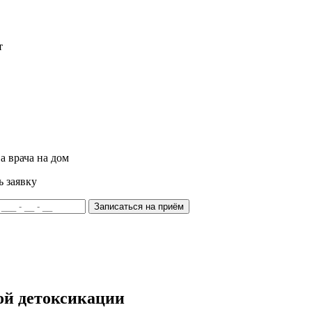
т
а врача на дом
ь заявку
Записаться на приём
ой детоксикации