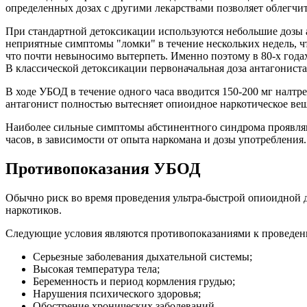
определенных дозах с другими лекарствами позволяет облегчит
При стандартной детоксикации используются небольшие дозы а
неприятные симптомы "ломки" в течение нескольких недель, ч
что почти невыносимо вытерпеть. Именно поэтому в 80-х года
В классической детоксикации первоначальная доза антагониста 
В ходе УБОД в течение одного часа вводится 150-200 мг налтр
антагонист полностью вытесняет опиоидное наркотическое вещ
Наиболее сильные симптомы абстинентного синдрома проявляют
часов, в зависимости от опыта наркомана и дозы употребления
Противопоказания УБОД
Обычно риск во время проведения ультра-быстрой опиоидной д
наркотиков.
Следующие условия являются противопоказаниями к проведе
Серьезные заболевания дыхательной системы;
Высокая температура тела;
Беременность и период кормления грудью;
Нарушения психического здоровья;
Обострение хронических заболеваний.