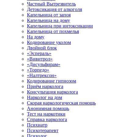
Частный Вытрезвитель
Детоксикация от алкоголя
Капельница от запоя
Капельница на дому
Капельница при интоксикации
Капельница от похмелья
На дому
Кодирование уколом
Двойной блок
«Эспераль»
«Вивитрол»
«Дисульфирам»
«Торпедо»
«Налтрексон»
Кодирование гипнозом
Приём нарколога
Консультация нарколога
Нарколог на дом
Скорая наркологическая помощь
Анонимная помощь
Тест на наркотики
Справка нарколога
Психиатр
Психотерапевт
Психолог