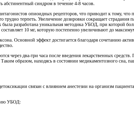
ь абстинентный синдром в течение 4-8 часов.
нтагонистов опиоидных рецепторов, что приводит к тому, что 
то трудно терпеть. Увеличение дозировки сокращает страдания 
х была разработана уникальная методика УБОД, при которой бол
составляет 10 мг, которую постепенно увеличивают до максимума
ексона. Основной эффект достигается благодаря сочетанию актив
ество.
ся через два-три часа после введения лекарственных средств. 
. Таким образом, находясь в состоянии медикаментозного сна, 
етоксикации связан с влиянием анестезии на организм пациента
нию УБОД: