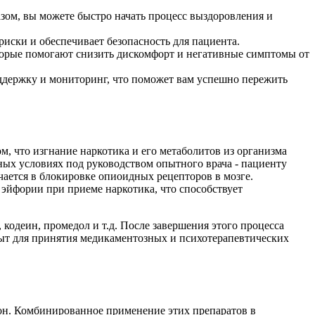
азом, вы можете быстро начать процесс выздоровления и
ски и обеспечивает безопасность для пациента.
торые помогают снизить дискомфорт и негативные симптомы от
ддержку и мониторинг, что поможет вам успешно пережить
м, что изгнание наркотика и его метаболитов из организма
ых условиях под руководством опытного врача - пациенту
ючается в блокировке опиоидных рецепторов в мозге.
эйфории при приеме наркотика, что способствует
кодеин, промедол и т.д. После завершения этого процесса
рыт для принятия медикаментозных и психотерапевтических
он. Комбинированное применение этих препаратов в